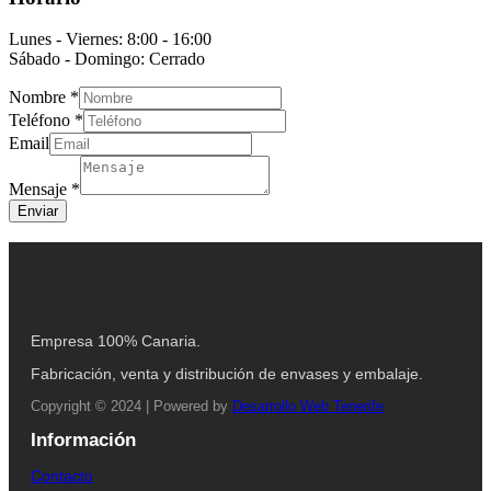
Lunes - Viernes: 8:00 - 16:00
Sábado - Domingo: Cerrado
Nombre
*
Teléfono
*
Email
Mensaje
*
Enviar
Empresa 100% Canaria.
Fabricación, venta y distribución de envases y embalaje.
Copyright © 2024 | Powered by
Desarrollo Web Tenerife
Información
Contacto