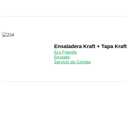
Ensaladera Kraft + Tapa Kraft
Eco Friendly
Envases
Servicio de Comida
Servicio de Comida
Para el servicio de hostelería y alimentación.
Ver Productos